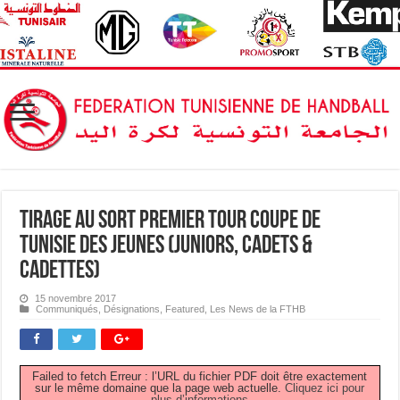
Tirage au Sort Premier Tour Coupe de
Tunisie des Jeunes (Juniors, Cadets &
Cadettes)
15 novembre 2017
Communiqués
,
Désignations
,
Featured
,
Les News de la FTHB
Failed to fetch Erreur : l’URL du fichier PDF doit être exactement
sur le même domaine que la page web actuelle.
Cliquez ici pour
plus d’informations