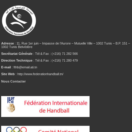
Adresse
: 11, Rue 1er juin – Impasse de l’Aurore – Mutuelle Ville – 1002 Tunis – B.P. 151 –
1002 Tunis Belvédère
Secrétariat Générale
: Tél & Fax : (+216) 71 282 566
Direction Technique
: Tél & Fax : (+216) 71 280 479
E-mail
: fthb@email.ati.tn
Site Web
: http://www.federationhandball.tn/
Nous Contacter