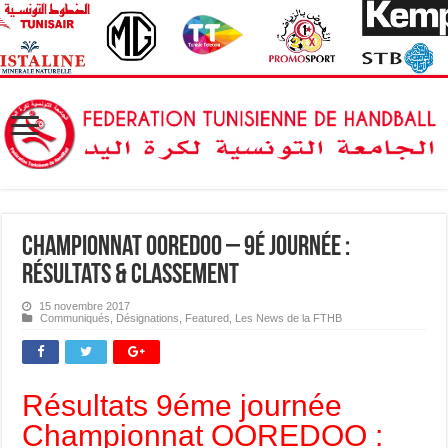
Championnat OOREDOO – 9é journée :
Résultats & Classement
15 novembre 2017
Communiqués
,
Désignations
,
Featured
,
Les News de la FTHB
Résultats 9éme journée
Championnat OOREDOO :