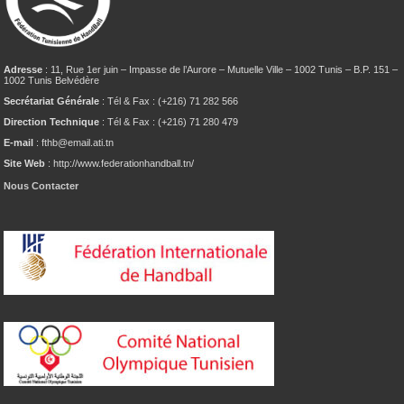
Adresse
: 11, Rue 1er juin – Impasse de l’Aurore – Mutuelle Ville – 1002 Tunis – B.P. 151 –
1002 Tunis Belvédère
Secrétariat Générale
: Tél & Fax : (+216) 71 282 566
Direction Technique
: Tél & Fax : (+216) 71 280 479
E-mail
: fthb@email.ati.tn
Site Web
: http://www.federationhandball.tn/
Nous Contacter