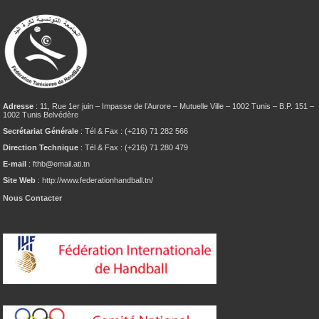
Adresse
: 11, Rue 1er juin – Impasse de l’Aurore – Mutuelle Ville – 1002 Tunis – B.P. 151 –
1002 Tunis Belvédère
Secrétariat Générale
: Tél & Fax : (+216) 71 282 566
Direction Technique
: Tél & Fax : (+216) 71 280 479
E-mail
: fthb@email.ati.tn
Site Web
: http://www.federationhandball.tn/
Nous Contacter