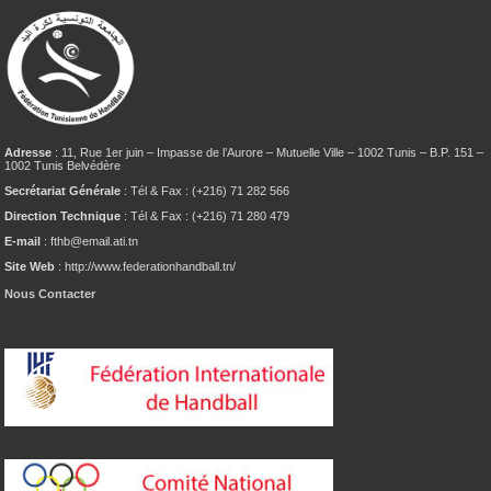
Adresse
: 11, Rue 1er juin – Impasse de l’Aurore – Mutuelle Ville – 1002 Tunis – B.P. 151 –
1002 Tunis Belvédère
Secrétariat Générale
: Tél & Fax : (+216) 71 282 566
Direction Technique
: Tél & Fax : (+216) 71 280 479
E-mail
: fthb@email.ati.tn
Site Web
: http://www.federationhandball.tn/
Nous Contacter