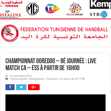
Championnat OOREDOO – 8é journée : Live
match CA – ESS à partir de 16H00
11 novembre 2017
Communiqués
,
Désignations
,
Featured
,
Les News de la FTHB