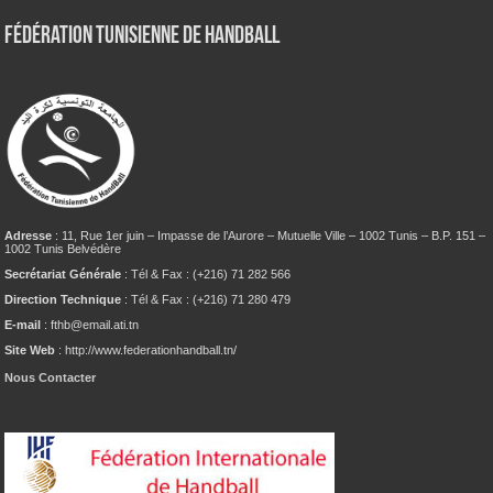
Fédération tunisienne de Handball
Adresse
: 11, Rue 1er juin – Impasse de l’Aurore – Mutuelle Ville – 1002 Tunis – B.P. 151 –
1002 Tunis Belvédère
Secrétariat Générale
: Tél & Fax : (+216) 71 282 566
Direction Technique
: Tél & Fax : (+216) 71 280 479
E-mail
: fthb@email.ati.tn
Site Web
: http://www.federationhandball.tn/
Nous Contacter