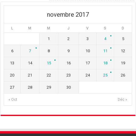
e
r
e
)
e
)
)
novembre 2017
L
M
M
J
V
S
D
1
2
3
4
5
6
7
8
9
10
11
12
13
14
15
16
17
18
19
20
21
22
23
24
25
26
27
28
29
30
« Oct
Déc »