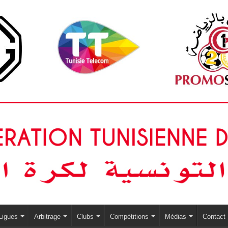
Ligues
Arbitrage
Clubs
Compétitions
Médias
Contact