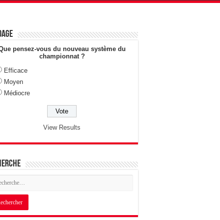
dage
Que pensez-vous du nouveau système du
championnat ?
Efficace
Moyen
Médiocre
View Results
herche