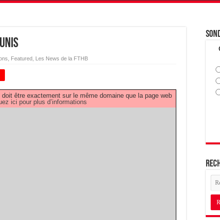
Son
unis
ions
,
Featured
,
Les News de la FTHB
+
PDF doit être exactement sur le même domaine que la page web
uez ici pour plus d’informations
Rec