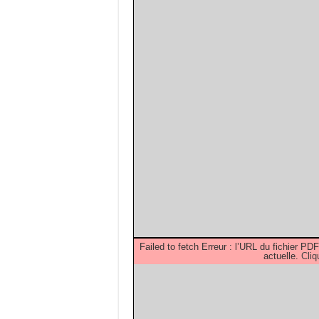
Failed to fetch Erreur : l’URL du fichier 
actuelle.
Cliq