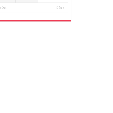
« Oct
Déc »