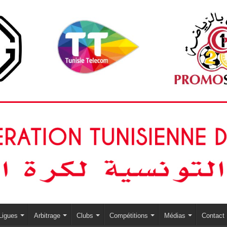
Ligues
Arbitrage
Clubs
Compétitions
Médias
Contact