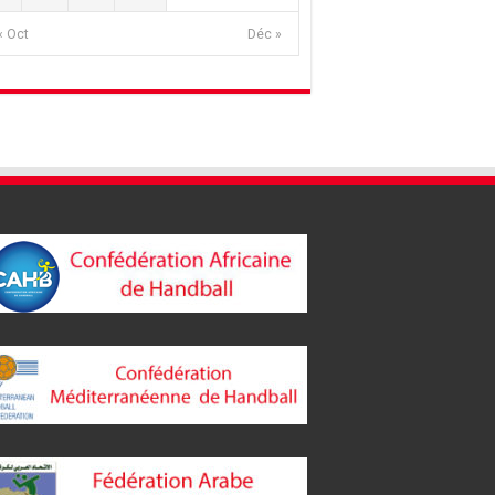
« Oct
Déc »