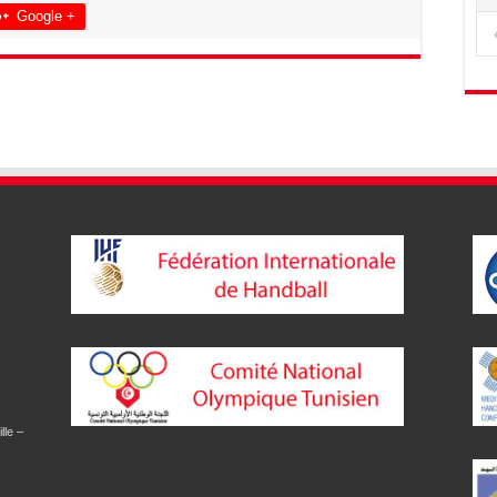
Google +
lle –