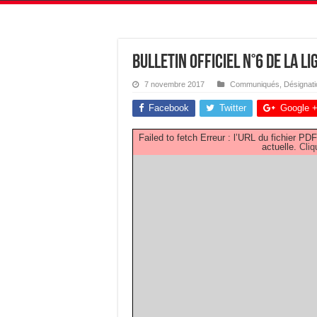
Bulletin Officiel N°6 de la L
7 novembre 2017
Communiqués
,
Désignat
Facebook
Twitter
Google 
Failed to fetch Erreur : l’URL du fichier 
actuelle.
Cliq