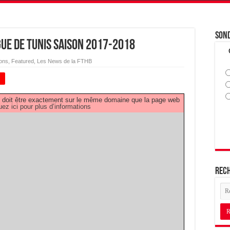
Son
igue de Tunis Saison 2017-2018
ions
,
Featured
,
Les News de la FTHB
+
PDF doit être exactement sur le même domaine que la page web
uez ici pour plus d’informations
Rec