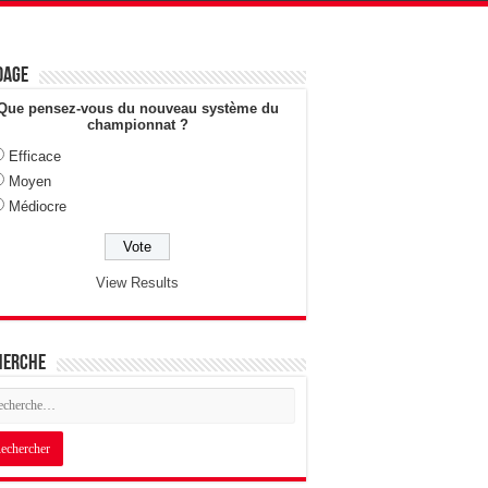
dage
Que pensez-vous du nouveau système du
championnat ?
Efficace
Moyen
Médiocre
View Results
herche