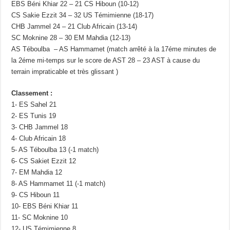
EBS Béni Khiar 22 – 21 CS Hiboun (10-12)
CS Sakie Ezzit 34 – 32 US Témimienne (18-17)
CHB Jammel 24 – 21 Club Africain (13-14)
SC Moknine 28 – 30 EM Mahdia (12-13)
AS Téboulba – AS Hammamet (match arrêté à la 17éme minutes de
la 2éme mi-temps sur le score de AST 28 – 23 AST à cause du
terrain impraticable et très glissant )
Classement :
1- ES Sahel 21
2- ES Tunis 19
3- CHB Jammel 18
4- Club Africain 18
5- AS Téboulba 13 (-1 match)
6- CS Sakiet Ezzit 12
7- EM Mahdia 12
8- AS Hammamet 11 (-1 match)
9- CS Hiboun 11
10- EBS Béni Khiar 11
11- SC Moknine 10
12- US Témimienne 8