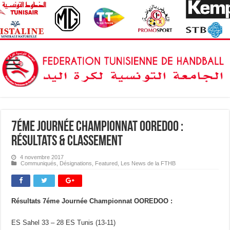
7éme Journée Championnat OOREDOO :
Résultats & Classement
4 novembre 2017
Communiqués
,
Désignations
,
Featured
,
Les News de la FTHB
Résultats 7éme Journée Championnat OOREDOO :
ES Sahel 33 – 28 ES Tunis (13-11)