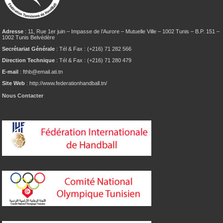
Adresse
: 11, Rue 1er juin – Impasse de l’Aurore – Mutuelle Ville – 1002 Tunis – B.P. 151 –
1002 Tunis Belvédère
Secrétariat Générale
: Tél & Fax : (+216) 71 282 566
Direction Technique
: Tél & Fax : (+216) 71 280 479
E-mail
: fthb@email.ati.tn
Site Web
: http://www.federationhandball.tn/
Nous Contacter