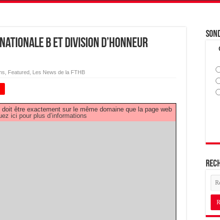
Son
Nationale B et Division d’Honneur
ns
,
Featured
,
Les News de la FTHB
+
PDF doit être exactement sur le même domaine que la page web
uez ici pour plus d’informations
Rec