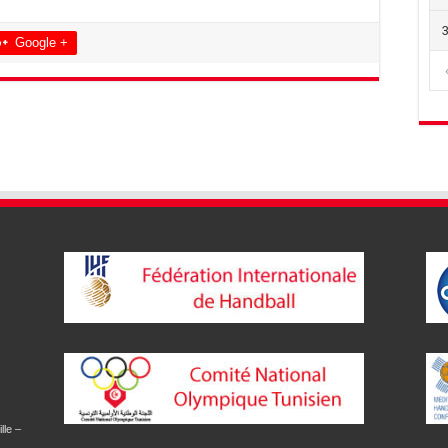
Google +
lle –