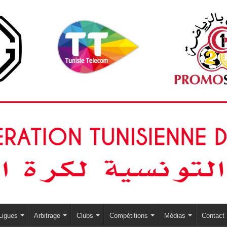
Ligues
Arbitrage
Clubs
Compétitions
Médias
Contact