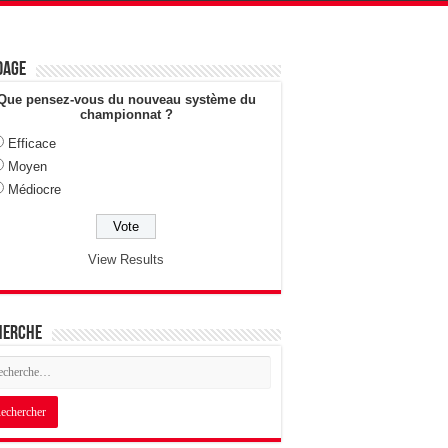
dage
Que pensez-vous du nouveau système du
championnat ?
Efficace
Moyen
Médiocre
View Results
herche