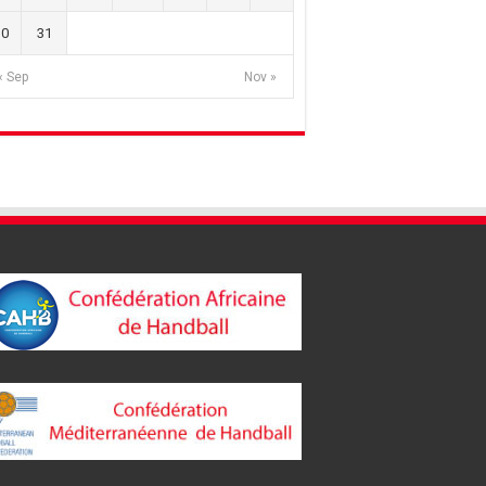
30
31
« Sep
Nov »