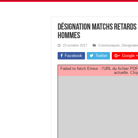
Désignation Matchs Retards 
Hommes
23 octobre 2017
Communiqués
,
Désignatio
Facebook
Twitter
Google 
Failed to fetch Erreur : l’URL du fichier 
actuelle.
Cliq