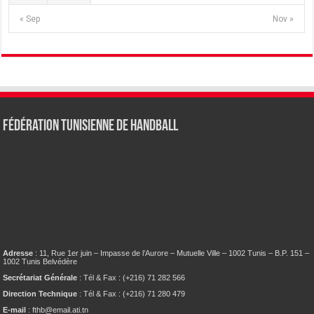
« Sep
Nov »
Fédération tunisienne de Handball
Adresse
: 11, Rue 1er juin – Impasse de l’Aurore – Mutuelle Ville – 1002 Tunis – B.P. 151 –
1002 Tunis Belvédère
Secrétariat Générale
: Tél & Fax : (+216) 71 282 566
Direction Technique
: Tél & Fax : (+216) 71 280 479
E-mail
: fthb@email.ati.tn