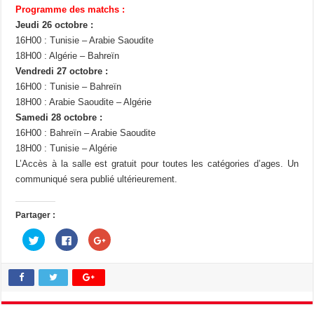
Programme des matchs :
Jeudi 26 octobre :
16H00 : Tunisie – Arabie Saoudite
18H00 : Algérie – Bahreïn
Vendredi 27 octobre :
16H00 : Tunisie – Bahreïn
18H00 : Arabie Saoudite – Algérie
Samedi 28 octobre :
16H00 : Bahreïn – Arabie Saoudite
18H00 : Tunisie – Algérie
L’Accès à la salle est gratuit pour toutes les catégories d’ages. Un
communiqué sera publié ultérieurement.
Partager :
C
C
C
l
l
l
i
i
i
q
q
q
u
u
u
e
e
e
z
z
z
p
p
p
o
o
o
u
u
u