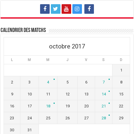
l
e
l
l
l
l
e
l
e
f
e
f
e
f
e
n
e
n
ê
n
ê
t
ê
t
Calendrier des matchs
r
t
r
e
r
e
)
e
)
)
octobre 2017
L
M
M
J
V
S
D
1
2
3
4
5
6
7
8
9
10
11
12
13
14
15
16
17
18
19
20
21
22
23
24
25
26
27
28
29
30
31