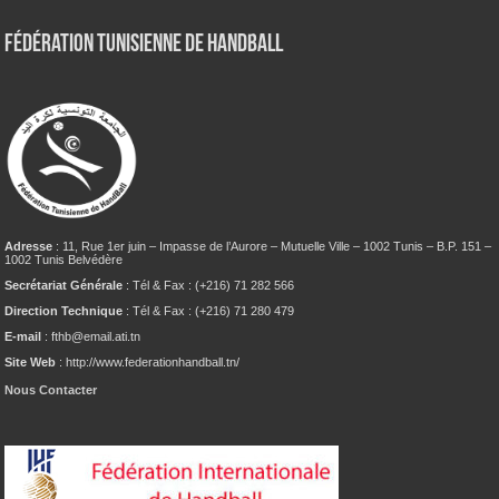
Fédération tunisienne de Handball
Adresse
: 11, Rue 1er juin – Impasse de l’Aurore – Mutuelle Ville – 1002 Tunis – B.P. 151 –
1002 Tunis Belvédère
Secrétariat Générale
: Tél & Fax : (+216) 71 282 566
Direction Technique
: Tél & Fax : (+216) 71 280 479
E-mail
: fthb@email.ati.tn
Site Web
: http://www.federationhandball.tn/
Nous Contacter