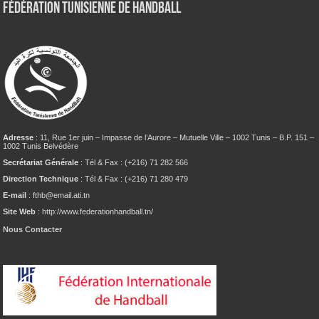
Fédération tunisienne de Handball
Adresse
: 11, Rue 1er juin – Impasse de l’Aurore – Mutuelle Ville – 1002 Tunis – B.P. 151 –
1002 Tunis Belvédère
Secrétariat Générale
: Tél & Fax : (+216) 71 282 566
Direction Technique
: Tél & Fax : (+216) 71 280 479
E-mail
: fthb@email.ati.tn
Site Web
: http://www.federationhandball.tn/
Nous Contacter