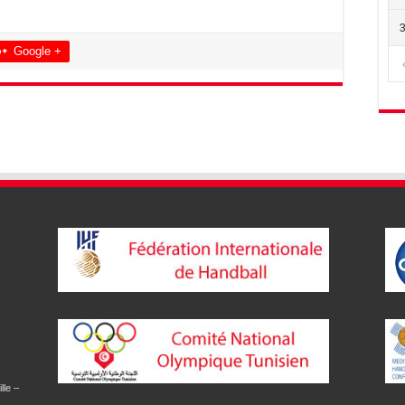
Google +
lle –