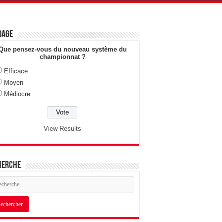
dage
Que pensez-vous du nouveau système du
championnat ?
Efficace
Moyen
Médiocre
View Results
herche