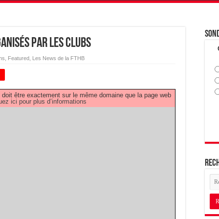
Son
anisés par les clubs
ns
,
Featured
,
Les News de la FTHB
+
PDF doit être exactement sur le même domaine que la page web
uez ici pour plus d’informations
Rec