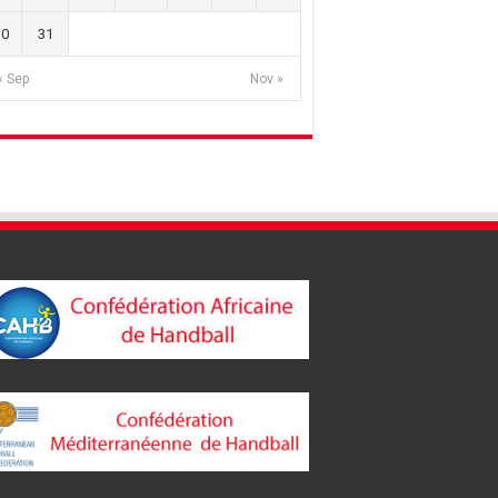
30
31
« Sep
Nov »