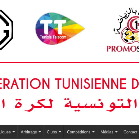
Ligues
Arbitrage
Clubs
Compétitions
Médias
Contact