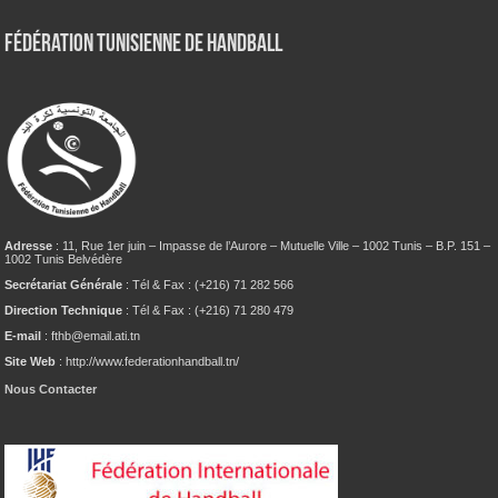
Fédération tunisienne de Handball
Adresse
: 11, Rue 1er juin – Impasse de l’Aurore – Mutuelle Ville – 1002 Tunis – B.P. 151 –
1002 Tunis Belvédère
Secrétariat Générale
: Tél & Fax : (+216) 71 282 566
Direction Technique
: Tél & Fax : (+216) 71 280 479
E-mail
: fthb@email.ati.tn
Site Web
: http://www.federationhandball.tn/
Nous Contacter