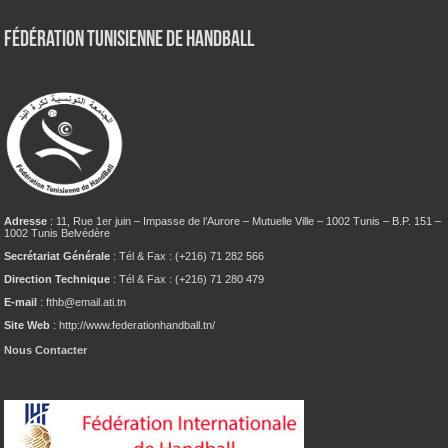
Fédération tunisienne de Handball
Adresse
: 11, Rue 1er juin – Impasse de l’Aurore – Mutuelle Ville – 1002 Tunis – B.P. 151 –
1002 Tunis Belvédère
Secrétariat Générale
: Tél & Fax : (+216) 71 282 566
Direction Technique
: Tél & Fax : (+216) 71 280 479
E-mail
: fthb@email.ati.tn
Site Web
: http://www.federationhandball.tn/
Nous Contacter