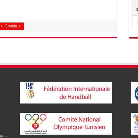
Google +
lle –