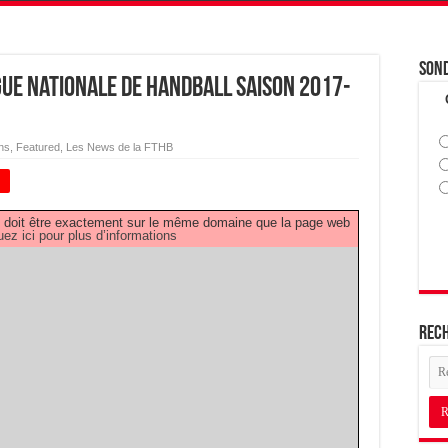
Son
igue Nationale de Handball saison 2017-
ns
,
Featured
,
Les News de la FTHB
+
PDF doit être exactement sur le même domaine que la page web
uez ici pour plus d’informations
Rec