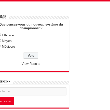
dage
Que pensez-vous du nouveau système du
championnat ?
Efficace
Moyen
Médiocre
View Results
herche