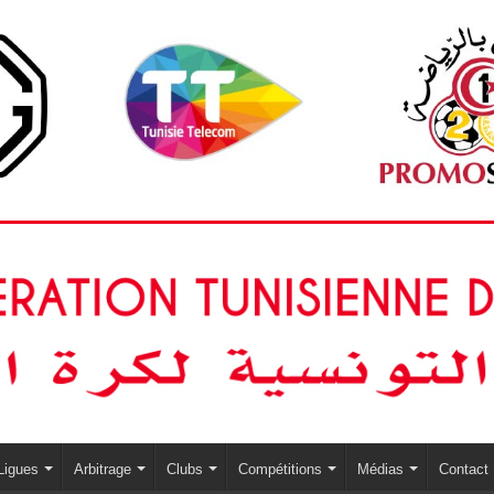
Ligues
Arbitrage
Clubs
Compétitions
Médias
Contact