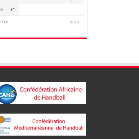
30
31
« Sep
Nov »