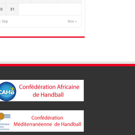
30
31
« Sep
Nov »