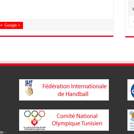
Google +
lle –