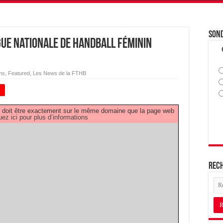
Son
igue Nationale de Handball Féminin
ns
,
Featured
,
Les News de la FTHB
+
PDF doit être exactement sur le même domaine que la page web
uez ici pour plus d’informations
Rec