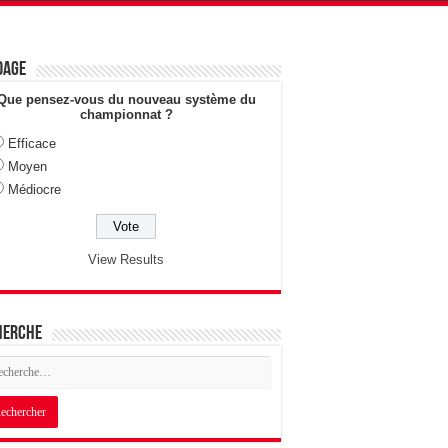
dage
Que pensez-vous du nouveau système du
championnat ?
Efficace
Moyen
Médiocre
View Results
herche