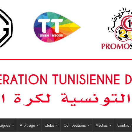
Ligues
Arbitrage
Clubs
Compétitions
Médias
Contact