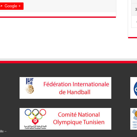
Google +
lle –