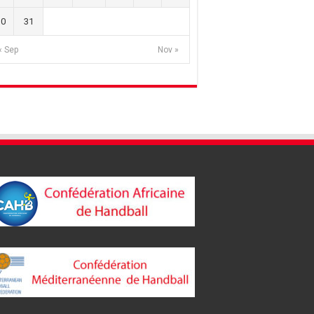
30
31
« Sep
Nov »