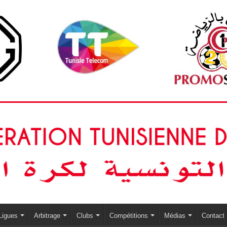
Ligues
Arbitrage
Clubs
Compétitions
Médias
Contact