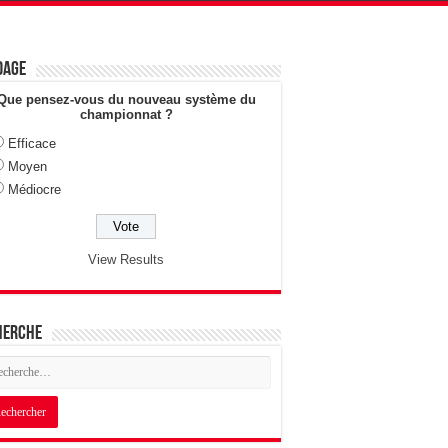
dage
Que pensez-vous du nouveau système du
championnat ?
Efficace
Moyen
Médiocre
View Results
herche