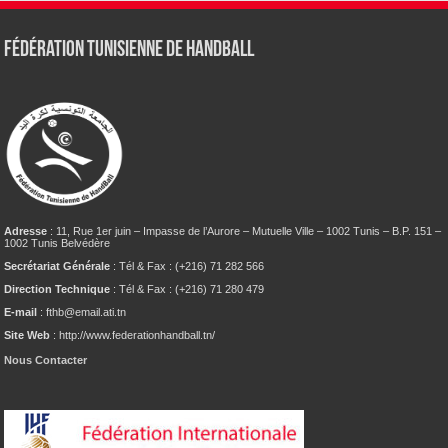
Fédération tunisienne de Handball
Adresse
: 11, Rue 1er juin – Impasse de l’Aurore – Mutuelle Ville – 1002 Tunis – B.P. 151 –
1002 Tunis Belvédère
Secrétariat Générale
: Tél & Fax : (+216) 71 282 566
Direction Technique
: Tél & Fax : (+216) 71 280 479
E-mail
: fthb@email.ati.tn
Site Web
: http://www.federationhandball.tn/
Nous Contacter