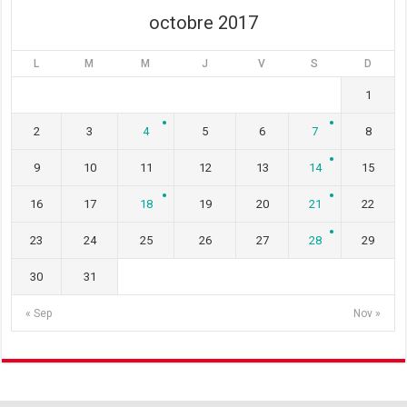
)
octobre 2017
L
M
M
J
V
S
D
1
2
3
4
5
6
7
8
9
10
11
12
13
14
15
16
17
18
19
20
21
22
23
24
25
26
27
28
29
30
31
« Sep
Nov »