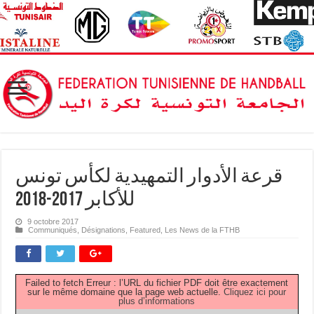
قرعة الأدوار التمهيدية لكأس تونس
للأكابر 2017-2018
9 octobre 2017
Communiqués
,
Désignations
,
Featured
,
Les News de la FTHB
Failed to fetch Erreur : l’URL du fichier PDF doit être exactement
sur le même domaine que la page web actuelle.
Cliquez ici pour
plus d’informations