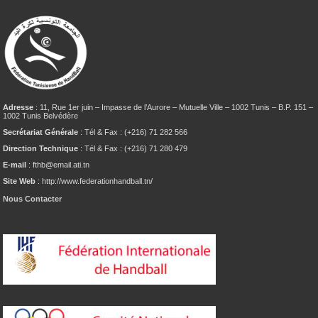
Adresse
: 11, Rue 1er juin – Impasse de l’Aurore – Mutuelle Ville – 1002 Tunis – B.P. 151 –
1002 Tunis Belvédère
Secrétariat Générale
: Tél & Fax : (+216) 71 282 566
Direction Technique
: Tél & Fax : (+216) 71 280 479
E-mail
: fthb@email.ati.tn
Site Web
: http://www.federationhandball.tn/
Nous Contacter