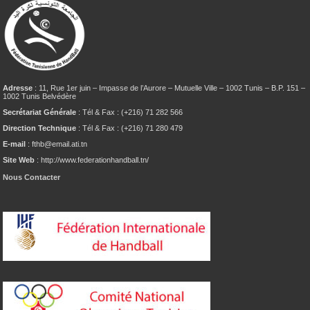
Adresse
: 11, Rue 1er juin – Impasse de l’Aurore – Mutuelle Ville – 1002 Tunis – B.P. 151 –
1002 Tunis Belvédère
Secrétariat Générale
: Tél & Fax : (+216) 71 282 566
Direction Technique
: Tél & Fax : (+216) 71 280 479
E-mail
: fthb@email.ati.tn
Site Web
: http://www.federationhandball.tn/
Nous Contacter