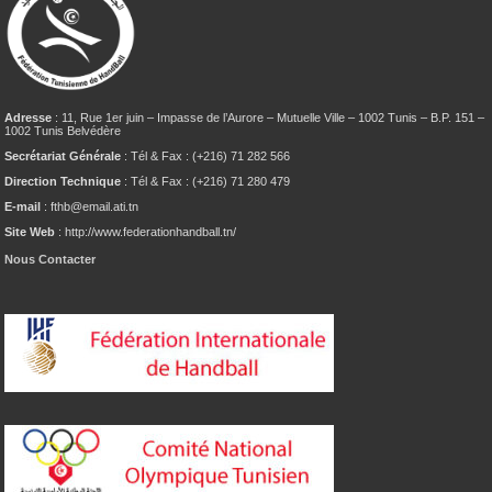
Adresse
: 11, Rue 1er juin – Impasse de l’Aurore – Mutuelle Ville – 1002 Tunis – B.P. 151 –
1002 Tunis Belvédère
Secrétariat Générale
: Tél & Fax : (+216) 71 282 566
Direction Technique
: Tél & Fax : (+216) 71 280 479
E-mail
: fthb@email.ati.tn
Site Web
: http://www.federationhandball.tn/
Nous Contacter