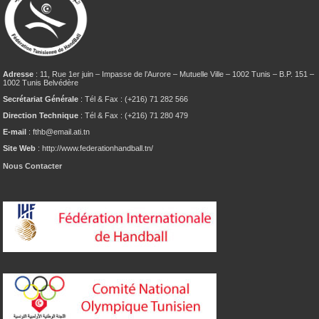
Adresse
: 11, Rue 1er juin – Impasse de l’Aurore – Mutuelle Ville – 1002 Tunis – B.P. 151 –
1002 Tunis Belvédère
Secrétariat Générale
: Tél & Fax : (+216) 71 282 566
Direction Technique
: Tél & Fax : (+216) 71 280 479
E-mail
: fthb@email.ati.tn
Site Web
: http://www.federationhandball.tn/
Nous Contacter