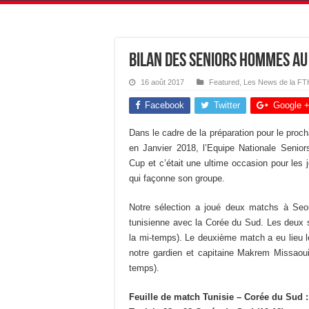
Bilan des Seniors Hommes au
16 août 2017
Featured
,
Les News de la F
Facebook
Twitter
Google 
Dans le cadre de la préparation pour le proc
en Janvier 2018, l’Equipe Nationale Senior
Cup et c’était une ultime occasion pour les 
qui façonne son groupe.
Notre sélection a joué deux matchs à Seo
tunisienne avec la Corée du Sud. Les deux s
la mi-temps). Le deuxième match a eu lieu l
notre gardien et capitaine Makrem Missaoui
temps).
Feuille de match Tunisie – Corée du Sud :