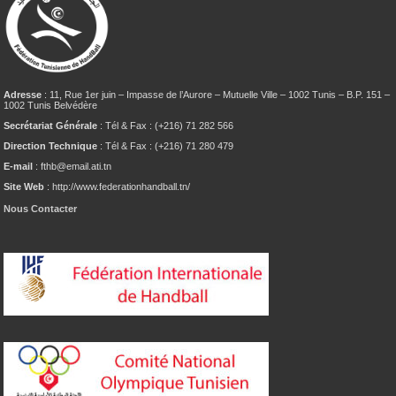
Adresse
: 11, Rue 1er juin – Impasse de l’Aurore – Mutuelle Ville – 1002 Tunis – B.P. 151 –
1002 Tunis Belvédère
Secrétariat Générale
: Tél & Fax : (+216) 71 282 566
Direction Technique
: Tél & Fax : (+216) 71 280 479
E-mail
: fthb@email.ati.tn
Site Web
: http://www.federationhandball.tn/
Nous Contacter