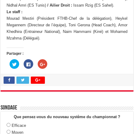
Nidhal Amri (ES Tunis)
/ Ailier Droit :
Issam Rzig (ES Sahel).
Le staff :
Mourad Mestiri (Président FTHB-Chef de la délégation), Heykel
Megannem (Directeur de l’équipe), Toni Gerona (Head Coach), Amor
Khedhira (Entraineur National), Naim Hammami (Kiné) et Mohamed
Mzahma (Délégué).
Partager :
C
C
C
l
l
l
i
i
i
q
q
q
u
u
u
e
e
e
z
z
z
p
p
p
o
o
o
u
u
u
r
r
r
p
p
p
a
a
a
Sondage
r
r
r
t
t
t
a
a
a
Que pensez-vous du nouveau système du championnat ?
g
g
g
e
e
e
Efficace
r
r
r
s
s
s
Moyen