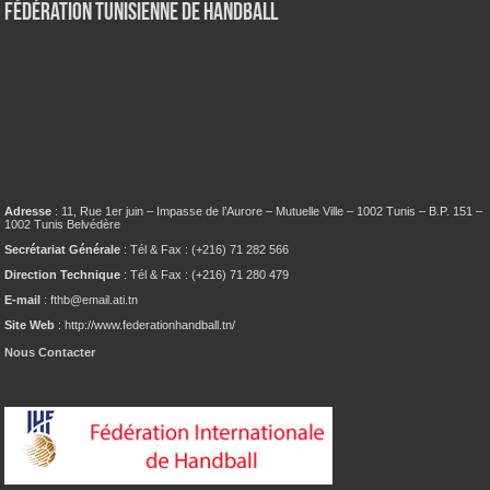
Fédération tunisienne de Handball
Adresse
: 11, Rue 1er juin – Impasse de l’Aurore – Mutuelle Ville – 1002 Tunis – B.P. 151 –
1002 Tunis Belvédère
Secrétariat Générale
: Tél & Fax : (+216) 71 282 566
Direction Technique
: Tél & Fax : (+216) 71 280 479
E-mail
: fthb@email.ati.tn
Site Web
: http://www.federationhandball.tn/
Nous Contacter