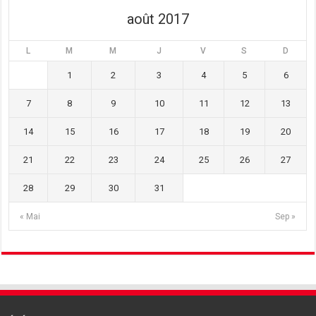
)
août 2017
L
M
M
J
V
S
D
1
2
3
4
5
6
7
8
9
10
11
12
13
14
15
16
17
18
19
20
21
22
23
24
25
26
27
28
29
30
31
« Mai
Sep »