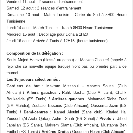
Vendredi 11 aout : 2 séances d’entrainement
Samedi 12 aout : 2 séances d’entrainement
Dimanche 13 aout : Match Tunisie – Corée du Sud à 8H00 Heure
Tunisienne
Lundi 14 aout : Match Tunisie – Iran à 8H00 Heure Tunisienne
Mercredi 15 aout : Décollage pour Doha à 1H20
Jeudi 16 aout : Arrivée à Tunis à 12H15 (heure tunisienne)
Composition de la délégation :
Seuls Majed Hamza (blessé au genou) et Marwen Chouiref (appelé à
rejoindre sa nouvelle équipe turque) n’ont pas pu prendre part à ce
tournoi.
Les 16 joueurs sélectionnés :
Gardiens de but
: Makram Missaoui – Marwen Soussi (Club
Africain)
/ Ailiers gauches :
Rafik Bacha (Club Africain), Chafik
Boukadida (ES Tunis)
/ Arrières gauches :
Mohamed Ridha Frad
(EM Mahdia), Zoubaier Essaies (Club Africain), Oussema Jaziri (ES
Tunis)
/ Demi-centres :
Kamel Alouini (Sans club), Khaled Haj
Youssef (Al Arabi Qatar), Achref Saafi (ES Sahel)
/ Pivots :
Jihed
Jaballah (ES Sahel), Makrem Slama (Club Africain), Mustapha Ben
Fadhel (ES Tunis)
/ Arrières Droits :
Oussema Hosni (Club Africain),