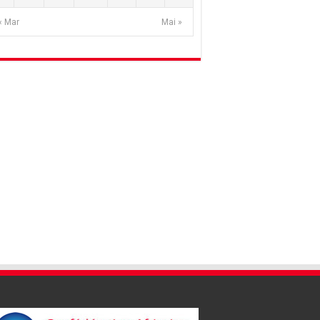
« Mar
Mai »