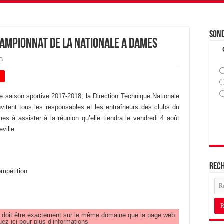
Son
hampionnat de la Nationale A Dames
HB
+
le saison sportive 2017-2018, la Direction Technique Nationale
nvitent tous les responsables et les entraîneurs des clubs du
s à assister à la réunion qu’elle tiendra le vendredi 4 août
ville.
Rec
mpétition
PDF doit être exactement sur le même domaine que la page web
uez ici pour plus d’informations