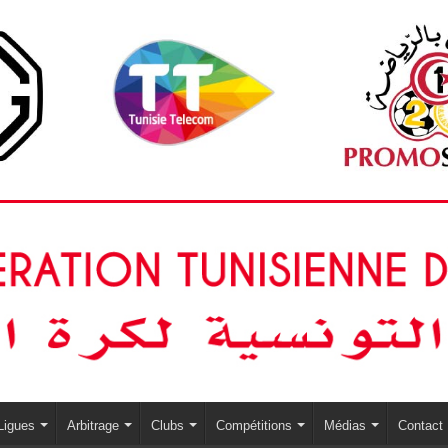
Ligues
Arbitrage
Clubs
Compétitions
Médias
Contact