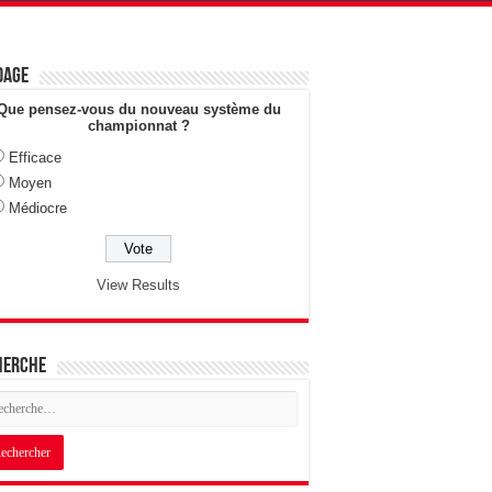
dage
Que pensez-vous du nouveau système du
championnat ?
Efficace
Moyen
Médiocre
View Results
herche