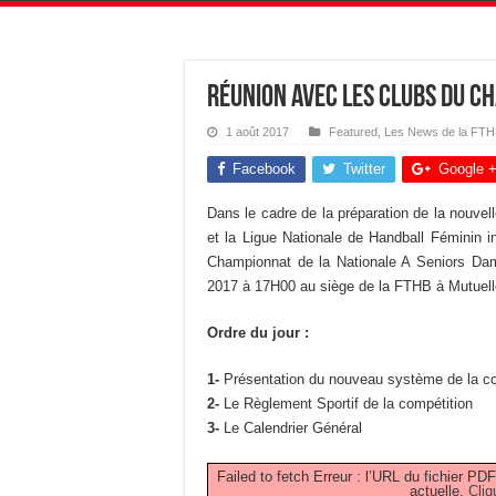
Réunion avec les Clubs du C
1 août 2017
Featured
,
Les News de la FT
Facebook
Twitter
Google 
Dans le cadre de la préparation de la nouvel
et la Ligue Nationale de Handball Féminin i
Championnat de la Nationale A Seniors Dame
2017 à 17H00 au siège de la FTHB à Mutuelle
Ordre du jour :
1-
Présentation du nouveau système de la co
2-
Le Règlement Sportif de la compétition
3-
Le Calendrier Général
Failed to fetch Erreur : l’URL du fichier 
actuelle.
Cliq