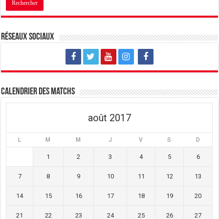
n
u
n
e
n
e
n
e
n
o
n
o
u
o
u
v
u
v
Réseaux sociaux
e
v
e
l
e
l
l
l
l
e
l
e
f
e
f
e
f
e
n
e
n
ê
n
ê
t
ê
t
Calendrier des matchs
r
t
r
e
r
e
)
e
)
)
août 2017
L
M
M
J
V
S
D
1
2
3
4
5
6
7
8
9
10
11
12
13
14
15
16
17
18
19
20
21
22
23
24
25
26
27