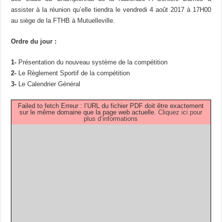
assister à la réunion qu’elle tiendra le vendredi 4 août 2017 à 17H00
au siège de la FTHB à Mutuelleville.
Ordre du jour :
1-
Présentation du nouveau système de la compétition
2-
Le Règlement Sportif de la compétition
3-
Le Calendrier Général
Failed to fetch Erreur : l’URL du fichier PDF doit être exactement
sur le même domaine que la page web actuelle.
Cliquez ici pour
plus d’informations