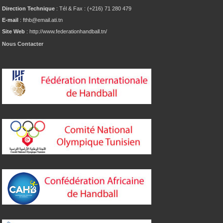
Direction Technique
: Tél & Fax : (+216) 71 280 479
E-mail
: fthb@email.ati.tn
Site Web
: http://www.federationhandball.tn/
Nous Contacter