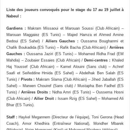
Liste des joueurs convoqués pour le stage du 17 au 19 juillet à
Nabeul :
Gardiens :
Makram Missaoui et Marouan Soussi (Club Africain) –
Marouan Maggaiez (ES Tunis) – Majed Hamza et Ahmed Amine
Bedoui (ES Sahel) /
Ailiers Gauches :
Oussama Boughanmi et
Chafik Boukadida (ES Tunis) – Rafik Bacha (Club Africain) /
Arrières
Gauches :
Oussama Jaziri (ES Tunis) – Mohamed Ridha Frad (EM
Mahdia) – Zoubaier Essaies (Club Africain) /
Demi-centres :
Khaled
Haj Youssef (Club Africain) – Kamel Alouini (Sans club) – Achref
Saafi et Seifeddine Hmida (ES Sahel) – Abdelhak Ben Salah (ES
Tunis) /
Pivots :
Makram Slama (Club Africain) – Jihed Jaballah (ES
Sahel) – Marwen Chouiref (Sans club) / Mustapha Ben Fadhel (ES
Tunis) /
Arrières Droits :
Nidha Amri (ES Tunis) – Oussema Hosni
(Club Africain) /
Ailier Droit :
Issam Rzig (ES Sahel) – Mohamed Ali
Bhar (ES Tunis).
Staff :
Haykel Megannem (Directeur de l’équipe), Toni Gerona (Head
Coach), Amor Khedhira (Entraîneur National), Mondher Mbarek
(Médecin), Naim Hammami (Kiné) et Mohamed Mzahma (délégué).