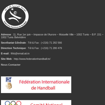
Adresse
: 11, Rue 1er juin – Impasse de l’Aurore – Mutuelle Ville – 1002 Tunis – B.P. 151 –
1002 Tunis Belvédère
Secrétariat Générale
: Tél & Fax : (+216) 71 282 566
Direction Technique
: Tél & Fax : (+216) 71 280 479
E-mail
: fthb@email.ati.tn
Site Web
: http://www.federationhandball.tn/
Nous Contacter