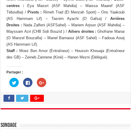
centres :
Eya Massri (ASF Mahdia) – Maissa Maaref (ASF
Téboulba) /
Pivots :
Rimeh Trad (El Menzah Sport) – Ons Yaakoub
(AS Hammam Lif) – Tasnim Ayachi (O Gafsa) /
Arrières
Droites :
Nada Zalfeni (ASFSahel) – Mariem Arjoun (ASF Mahdia) –
Mayssam Azri (CHB Sidi Bouzid ) /
Ailiers droites :
Ghofrane Manai
(O Manzel Bouzalfa) – Manel Barnaoui (ASF Sahel) – Fadoua Aouij
(AS Hammam Lif).
Staff :
Moez Ben Amor (Entraîneur) – Houssin Khouaja (Entraîneur
des GB) – Zeineb Zannene (Kiné) – Hanen Mezni (Délégué).
Partager :
C
C
C
l
l
l
i
i
i
q
q
q
u
u
u
e
e
e
z
z
z
p
p
p
o
o
o
u
u
u
r
r
r
p
p
p
a
a
a
Sondage
r
r
r
t
t
t