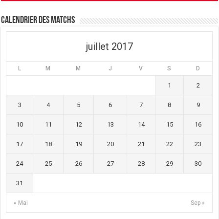
n
e
n
ê
n
ê
t
ê
t
Calendrier des matchs
r
t
r
e
r
e
)
e
)
)
juillet 2017
L
M
M
J
V
S
D
1
2
3
4
5
6
7
8
9
10
11
12
13
14
15
16
17
18
19
20
21
22
23
24
25
26
27
28
29
30
31
« Mai
Sep »