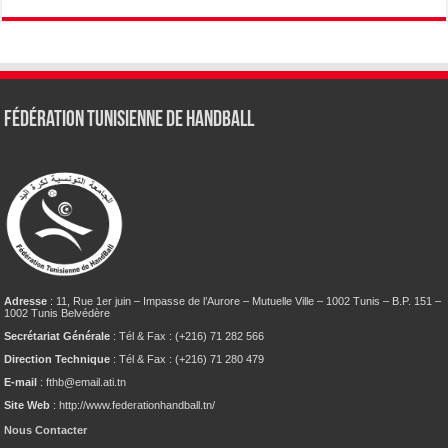
Fédération tunisienne de Handball
Adresse
: 11, Rue 1er juin – Impasse de l’Aurore – Mutuelle Ville – 1002 Tunis – B.P. 151 –
1002 Tunis Belvédère
Secrétariat Générale
: Tél & Fax : (+216) 71 282 566
Direction Technique
: Tél & Fax : (+216) 71 280 479
E-mail
: fthb@email.ati.tn
Site Web
: http://www.federationhandball.tn/
Nous Contacter