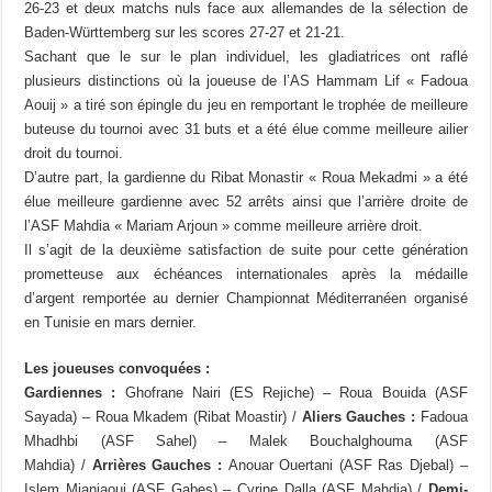
26-23 et deux matchs nuls face aux allemandes de la sélection de
Baden-Württemberg sur les scores 27-27 et 21-21.
Sachant que le sur le plan individuel, les gladiatrices ont raflé
plusieurs distinctions où la joueuse de l’AS Hammam Lif « Fadoua
Aouij » a tiré son épingle du jeu en remportant le trophée de meilleure
buteuse du tournoi avec 31 buts et a été élue comme meilleure ailier
droit du tournoi.
D’autre part, la gardienne du Ribat Monastir « Roua Mekadmi » a été
élue meilleure gardienne avec 52 arrêts ainsi que l’arrière droite de
l’ASF Mahdia « Mariam Arjoun » comme meilleure arrière droit.
Il s’agit de la deuxième satisfaction de suite pour cette génération
prometteuse aux échéances internationales après la médaille
d’argent remportée au dernier Championnat Méditerranéen organisé
en Tunisie en mars dernier.
Les joueuses convoquées :
Gardiennes :
Ghofrane Nairi (ES Rejiche) – Roua Bouida (ASF
Sayada) – Roua Mkadem (Ribat Moastir) /
Aliers Gauches :
Fadoua
Mhadhbi (ASF Sahel) – Malek Bouchalghouma (ASF
Mahdia) /
Arrières Gauches :
Anouar Ouertani (ASF Ras Djebal) –
Islem Mianiaoui (ASF Gabes) – Cyrine Dalla (ASF Mahdia) /
Demi-