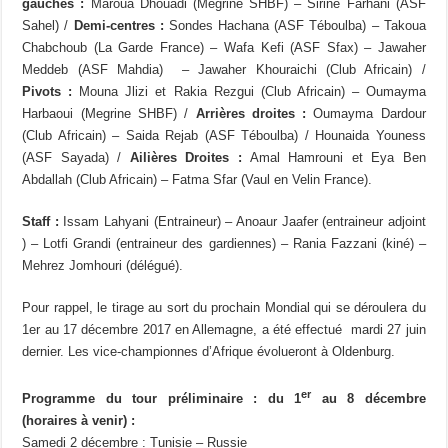
gauches :
Maroua Dhouadi (Megrine SHBF) – Sirine Farhani (ASF
Sahel) /
Demi-centres :
Sondes Hachana (ASF Téboulba) – Takoua
Chabchoub (La Garde France) – Wafa Kefi (ASF Sfax) – Jawaher
Meddeb (ASF Mahdia) – Jawaher Khouraichi (Club Africain) /
Pivots :
Mouna Jlizi et Rakia Rezgui (Club Africain) – Oumayma
Harbaoui (Megrine SHBF) /
Arrières droites :
Oumayma Dardour
(Club Africain) – Saida Rejab (ASF Téboulba) / Hounaida Youness
(ASF Sayada) /
Ailières Droites :
Amal Hamrouni et Eya Ben
Abdallah (Club Africain) – Fatma Sfar (Vaul en Velin France).
Staff :
Issam Lahyani (Entraineur) – Anoaur Jaafer (entraineur adjoint
) – Lotfi Grandi (entraineur des gardiennes) – Rania Fazzani (kiné) –
Mehrez Jomhouri (délégué).
Pour rappel, le tirage au sort du prochain Mondial qui se déroulera du
1er au 17 décembre 2017 en Allemagne, a été effectué mardi 27 juin
dernier. Les vice-championnes d’Afrique évolueront à Oldenburg.
er
Programme du tour préliminaire : du 1
au 8 décembre
(horaires à venir) :
Samedi 2 décembre : Tunisie – Russie