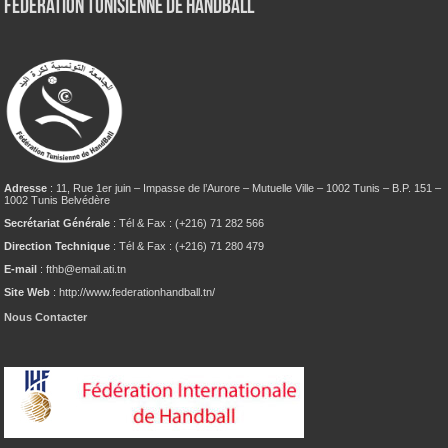
Fédération tunisienne de Handball
Adresse
: 11, Rue 1er juin – Impasse de l’Aurore – Mutuelle Ville – 1002 Tunis – B.P. 151 –
1002 Tunis Belvédère
Secrétariat Générale
: Tél & Fax : (+216) 71 282 566
Direction Technique
: Tél & Fax : (+216) 71 280 479
E-mail
: fthb@email.ati.tn
Site Web
: http://www.federationhandball.tn/
Nous Contacter