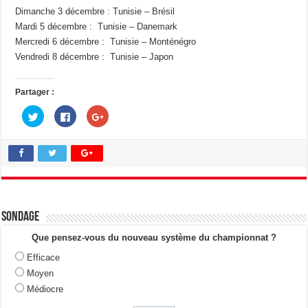
Dimanche 3 décembre : Tunisie – Brésil
Mardi 5 décembre : Tunisie – Danemark
Mercredi 6 décembre : Tunisie – Monténégro
Vendredi 8 décembre : Tunisie – Japon
Partager :
C
C
C
l
l
l
i
i
i
q
q
q
u
u
u
e
e
e
z
z
z
p
p
p
o
o
o
u
u
u
r
r
r
p
p
p
a
a
a
Sondage
r
r
r
t
t
t
a
a
a
Que pensez-vous du nouveau système du championnat ?
g
g
g
e
e
e
Efficace
r
r
r
s
s
s
Moyen
u
u
u
r
r
r
Médiocre
T
F
G
w
a
o