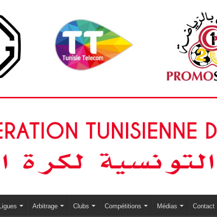
Ligues
Arbitrage
Clubs
Compétitions
Médias
Contact