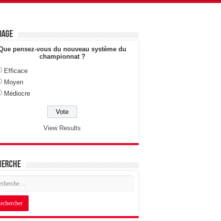
dage
Que pensez-vous du nouveau système du
championnat ?
Efficace
Moyen
Médiocre
View Results
herche