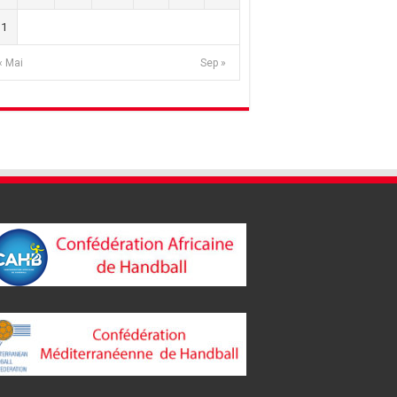
31
« Mai
Sep »