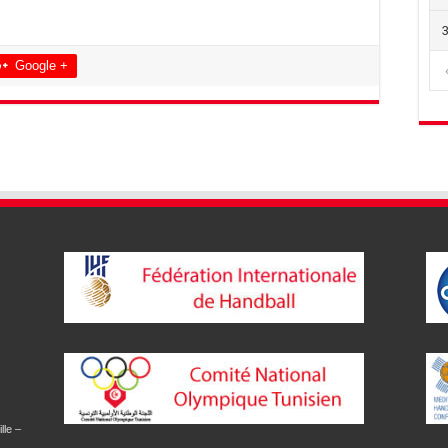
Google +
lle –