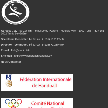
Adresse
: 11, Rue 1er juin – Impasse de l’Aurore – Mutuelle Ville – 1002 Tunis – B.P. 151 –
1002 Tunis Belvédère
Secrétariat Générale
: Tél & Fax : (+216) 71 282 566
Direction Technique
: Tél & Fax : (+216) 71 280 479
E-mail
: fthb@email.ati.tn
Site Web
: http://www.federationhandball.tn/
Nous Contacter