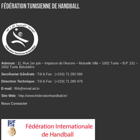
Fédération tunisienne de Handball
Adresse
: 11, Rue 1er juin – Impasse de l’Aurore – Mutuelle Ville – 1002 Tunis – B.P. 151 –
1002 Tunis Belvédère
Secrétariat Générale
: Tél & Fax : (+216) 71 282 566
Direction Technique
: Tél & Fax : (+216) 71 280 479
E-mail
: fthb@email.ati.tn
Site Web
: http://www.federationhandball.tn/
Nous Contacter