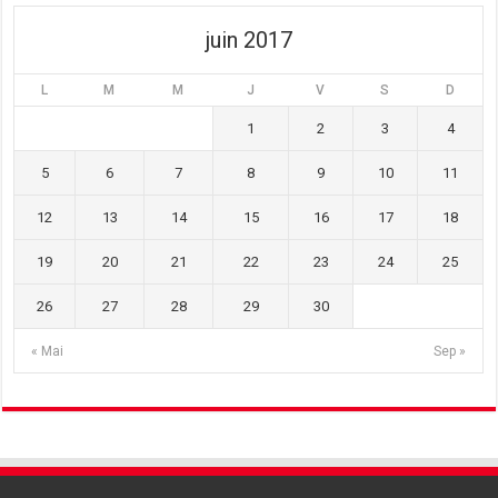
)
e
)
)
juin 2017
L
M
M
J
V
S
D
1
2
3
4
5
6
7
8
9
10
11
12
13
14
15
16
17
18
19
20
21
22
23
24
25
26
27
28
29
30
« Mai
Sep »