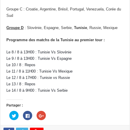
Groupe C : Croatie, Argentine, Brésil, Portugal, Venezuela, Corée du
Sud
Groupe D
: Slovénie, Espagne, Serbie,
Tunisie
, Russie, Mexique
Programme des matchs de la Tunisie au premier tour :
Le 8 / 8 à 13H00 : Tunisie Vs Slovénie
Le 9 / 8 à 13H00 : Tunisie Vs Espagne
Le 10 / 8 : Repos
Le 11 / 8 à 11H00 : Tunisie Vs Mexique
Le 12 / 8 à 17H00 : Tunisie vs Russie
Le 13 / 8 : Repos
Le 14 / 8 à 9H00 : Tunisie Vs Serbie
Partager :
C
C
C
l
l
l
i
i
i
q
q
q
u
u
u