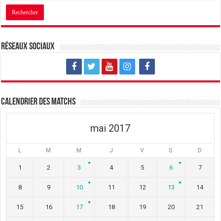
n
e
n
o
n
o
u
o
u
v
u
v
e
v
e
l
e
l
l
l
l
e
l
e
Réseaux sociaux
f
e
f
e
f
e
n
e
n
ê
n
ê
t
ê
t
r
t
r
e
r
e
)
e
)
)
Calendrier des matchs
mai 2017
L
M
M
J
V
S
D
1
2
3
4
5
6
7
8
9
10
11
12
13
14
15
16
17
18
19
20
21