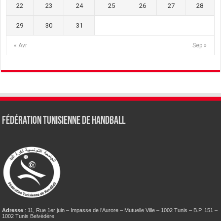
22
23
24
25
26
27
28
29
30
31
« Avr
Sep »
Fédération tunisienne de Handball
Adresse
: 11, Rue 1er juin – Impasse de l’Aurore – Mutuelle Ville – 1002 Tunis – B.P. 151 –
1002 Tunis Belvédère