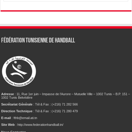
Fédération tunisienne de Handball
Adresse
: 11, Rue 1er juin – Impasse de l’Aurore – Mutuelle Ville – 1002 Tunis – B.P. 151 –
1002 Tunis Belvédère
Secrétariat Générale
: Tél & Fax : (+216) 71 282 566
Direction Technique
: Tél & Fax : (+216) 71 280 479
E-mail
: fthb@email.ati.tn
Site Web
: http://www.federationhandball.tn/
Nous Contacter