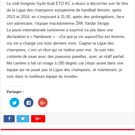
Le club hongrois Győri Audi ETO KC a réussi à décrocher son 3e titre
de la Ligue des champions européenne de handball féminin, après
2013 et 2014, en s’imposant à 31-30, après des prolongations, face
son adversaire, l’équipe macédonienne ŽRK Vardar Skopje.
La jeune internationale tunisienne a exprimé sa joie dans une
déclaration à « Handnews » : «Ce que je vis aujourd’hui est énorme,
ma vie a changé ces trois derniers mois. Gagner la Ligue des
champions, c’est un rêve qui se réalise pour moi. Je suis très
contente de jouer avec des joueuses pareilles, avec un staff parfait.
Ma carrière a fait un virage à 180 degrés car j’étais avant dans une
équipe qui ne jouait pas la Ligue des champions, et maintenant, je
suis dans la meilleure équipe du monde».
Partager :
C
C
C
l
l
l
i
i
i
q
q
q
u
u
u
e
e
e
z
z
z
p
p
p
o
o
o
u
u
u