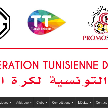
Ligues
Arbitrage
Clubs
Compétitions
Médias
Contact