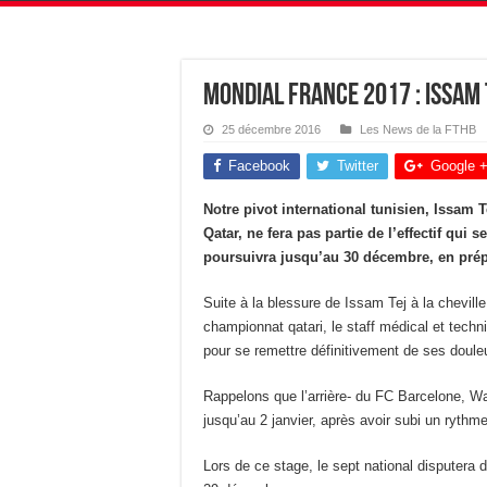
Mondial France 2017 : Issam 
25 décembre 2016
Les News de la FTHB
Facebook
Twitter
Google 
Notre pivot international tunisien, Issam 
Qatar, ne fera pas partie de l’effectif qu
poursuivra jusqu’au 30 décembre, en pr
Suite à la blessure de Issam Tej à la chevill
championnat qatari, le staff médical et techn
pour se remettre définitivement de ses doule
Rappelons que l’arrière- du FC Barcelone, Wa
jusqu’au 2 janvier, après avoir subi un ryt
Lors de ce stage, le sept national disputera