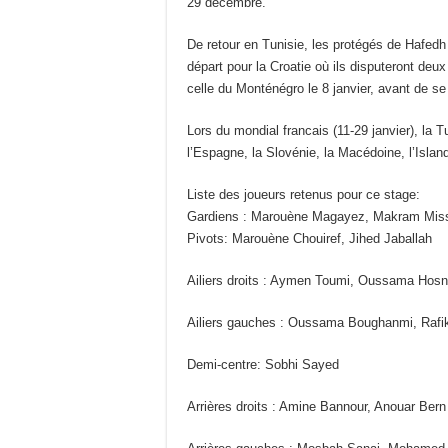
29 décembre.
De retour en Tunisie, les protégés de Hafedh
départ pour la Croatie où ils disputeront deux
celle du Monténégro le 8 janvier, avant de se
Lors du mondial francais (11-29 janvier), la 
l’Espagne, la Slovénie, la Macédoine, l’Island
Liste des joueurs retenus pour ce stage:
Gardiens : Marouène Magayez, Makram Miss
Pivots: Marouène Chouiref, Jihed Jaballah
Ailiers droits : Aymen Toumi, Oussama Hosni
Ailiers gauches : Oussama Boughanmi, Rafi
Demi-centre: Sobhi Sayed
Arrières droits : Amine Bannour, Anouar Bern