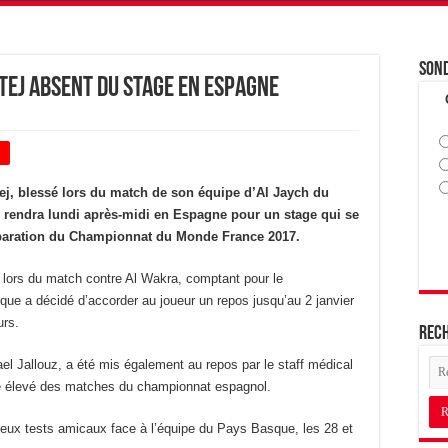
Son
Tej absent du stage en Espagne
+
Tej, blessé lors du match de son équipe d’Al Jaych du
i se rendra lundi après-midi en Espagne pour un stage qui se
éparation du Championnat du Monde France 2017.
e lors du match contre Al Wakra, comptant pour le
ique a décidé d’accorder au joueur un repos jusqu’au 2 janvier
urs.
Rec
el Jallouz, a été mis également au repos par le staff médical
hme élevé des matches du championnat espagnol.
 deux tests amicaux face à l’équipe du Pays Basque, les 28 et