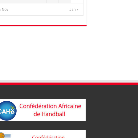
« Nov
Jan »