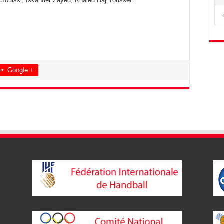
Souissi, Iskander Zayed, Khaled Haj Youssef.
Google +