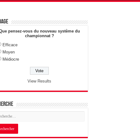
dage
Que pensez-vous du nouveau système du
championnat ?
Efficace
Moyen
Médiocre
View Results
herche