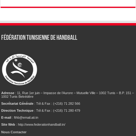
Fédération tunisienne de Handball
Adresse
: 11, Rue 1er juin – Impasse de l’Aurore – Mutuelle Ville – 1002 Tunis – B.P. 151 –
1002 Tunis Belvédère
Secrétariat Générale
: Tél & Fax : (+216) 71 282 566
Direction Technique
: Tél & Fax : (+216) 71 280 479
E-mail
: fthb@email.ati.tn
Site Web
: http://www.federationhandball.tn/
Nous Contacter