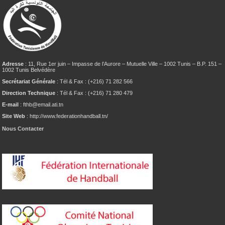
Adresse
: 11, Rue 1er juin – Impasse de l’Aurore – Mutuelle Ville – 1002 Tunis – B.P. 151 –
1002 Tunis Belvédère
Secrétariat Générale
: Tél & Fax : (+216) 71 282 566
Direction Technique
: Tél & Fax : (+216) 71 280 479
E-mail
: fthb@email.ati.tn
Site Web
: http://www.federationhandball.tn/
Nous Contacter