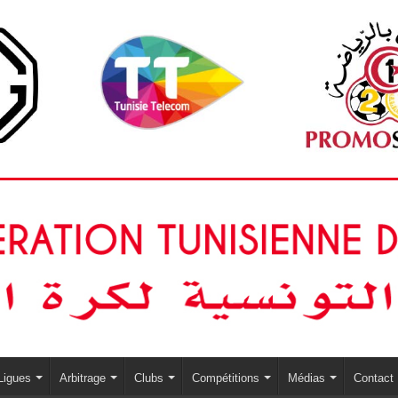
Ligues
Arbitrage
Clubs
Compétitions
Médias
Contact