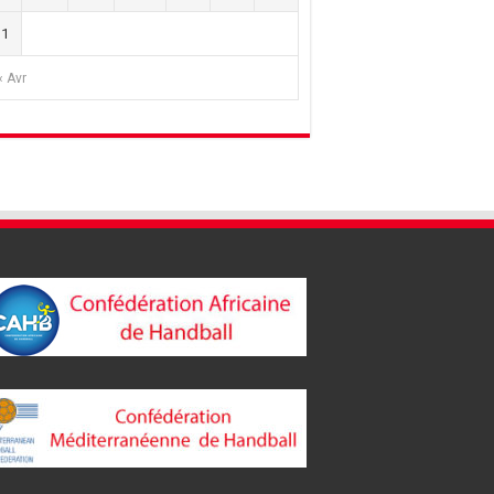
31
« Avr