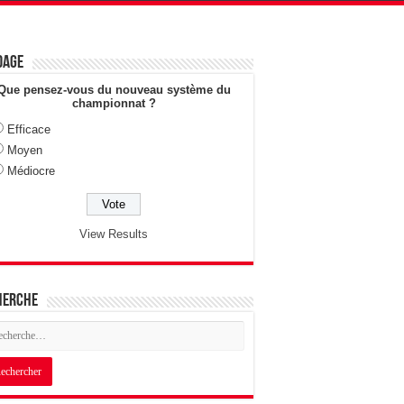
dage
Que pensez-vous du nouveau système du
championnat ?
Efficace
Moyen
Médiocre
View Results
herche