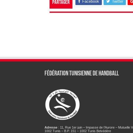
Facebook
Twitter
Partager
Fédération tunisienne de Handball
Adresse
: 11, Rue 1er juin – Impasse de l’Aurore – Mutuelle Vi
1002 Tunis – B.P. 151 – 1002 Tunis Belvédère