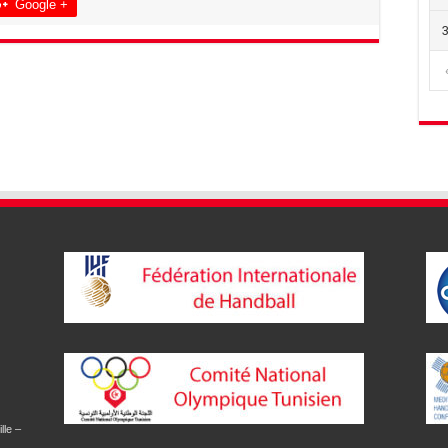
Google +
lle –