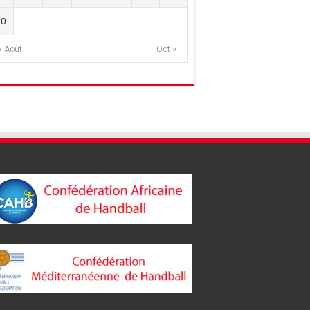
30
« Août
Oct »