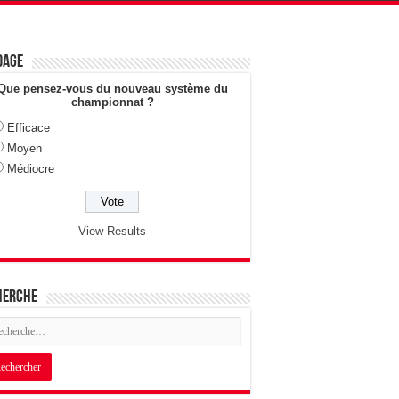
dage
Que pensez-vous du nouveau système du
championnat ?
Efficace
Moyen
Médiocre
View Results
herche