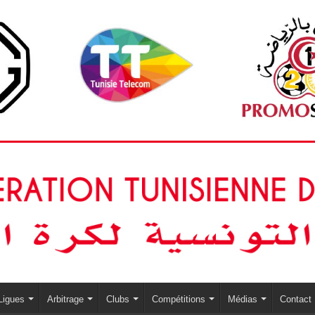
Ligues
Arbitrage
Clubs
Compétitions
Médias
Contact