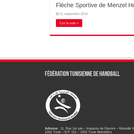
Flèche Sportive de Menzel Ho
21 septembre 2019
Lire la suite »
Fédération tunisienne de Handball
Adresse
: 11, Rue 1er juin – Impasse de l’Aurore – Mutuelle Vi
1002 Tunis – B.P. 151 – 1002 Tunis Belvédère