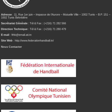
Adresse
: 11, Rue 1er juin – Impasse de l’Aurore – Mutuelle Ville – 1002 Tunis – B.P. 151 –
1002 Tunis Belvédère
Secrétariat Générale
: Tél & Fax : (+216) 71 282 566
Direction Technique
: Tél & Fax : (+216) 71 280 479
E-mail
: fthb@email.ati.tn
Site Web
: http://www.federationhandball.tn/
Nous Contacter