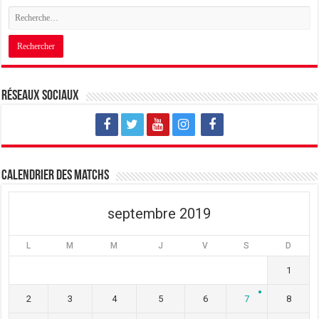
Réseaux sociaux
Calendrier des matchs
septembre 2019
L
M
M
J
V
S
D
1
2
3
4
5
6
7
8