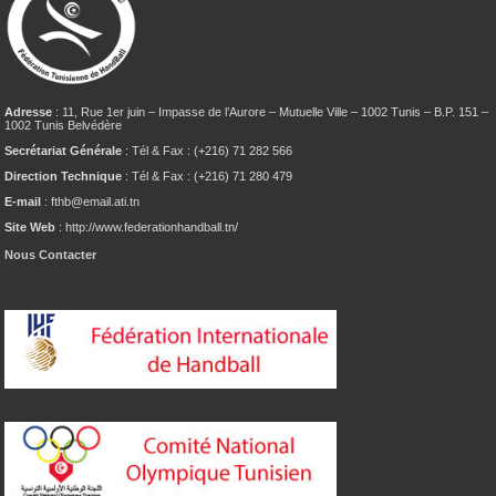
Adresse
: 11, Rue 1er juin – Impasse de l’Aurore – Mutuelle Ville – 1002 Tunis – B.P. 151 –
1002 Tunis Belvédère
Secrétariat Générale
: Tél & Fax : (+216) 71 282 566
Direction Technique
: Tél & Fax : (+216) 71 280 479
E-mail
: fthb@email.ati.tn
Site Web
: http://www.federationhandball.tn/
Nous Contacter