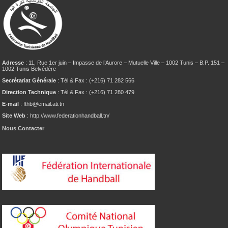
Adresse
: 11, Rue 1er juin – Impasse de l’Aurore – Mutuelle Ville – 1002 Tunis – B.P. 151 –
1002 Tunis Belvédère
Secrétariat Générale
: Tél & Fax : (+216) 71 282 566
Direction Technique
: Tél & Fax : (+216) 71 280 479
E-mail
: fthb@email.ati.tn
Site Web
: http://www.federationhandball.tn/
Nous Contacter