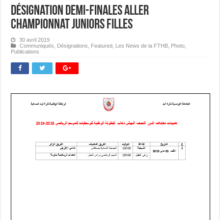
Désignation Demi-finales Aller
Championnat Juniors Filles
30 avril 2019
Communiqués
,
Désignations
,
Featured
,
Les News de la FTHB
,
Photo
,
Publications