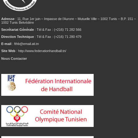
Adresse
: 11, Rue 1er juin – Impasse de l’Aurore – Mutuelle Ville – 1002 Tunis – B.P. 151 –
1002 Tunis Belvédère
Secrétariat Générale
: Tél & Fax : (+216) 71 282 566
Direction Technique
: Tél & Fax : (+216) 71 280 479
E-mail
: fthb@email.ati.tn
Site Web
: http://www.federationhandball.tn/
Nous Contacter