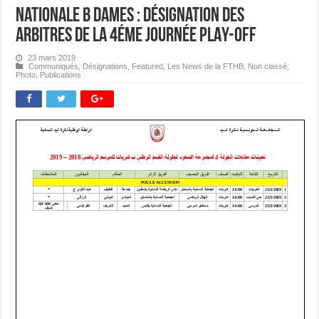
Nationale B Dames : Désignation des
Arbitres de la 4éme journée PLAY-OFF
23 mars 2019
Communiqués
,
Désignations
,
Featured
,
Les News de la FTHB
,
Non classé
,
Photo
,
Publications