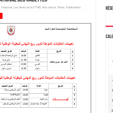
,
Featured
,
Les News de la FTHB
,
Non classé
,
Photo
,
Publications
Rés
+
Cale