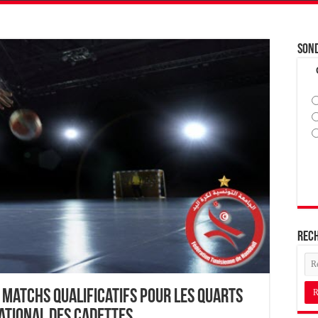
Son
Rec
 Matchs Qualificatifs pour les Quarts
ational des Cadettes