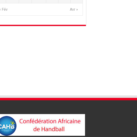
« Fév
Avr »