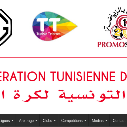
Ligues
Arbitrage
Clubs
Compétitions
Médias
Contact