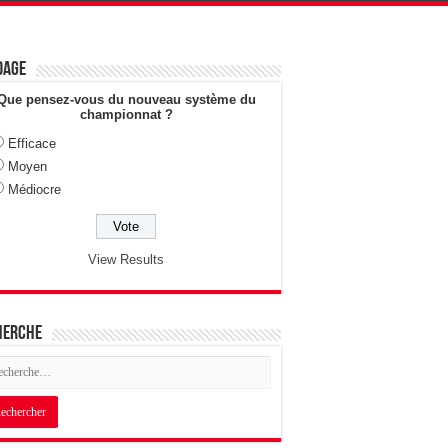
dage
Que pensez-vous du nouveau système du
championnat ?
Efficace
Moyen
Médiocre
View Results
herche