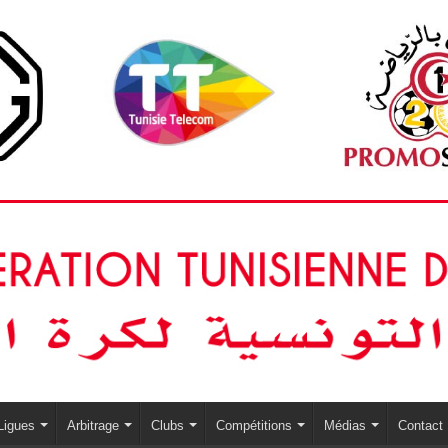
Ligues
Arbitrage
Clubs
Compétitions
Médias
Contact