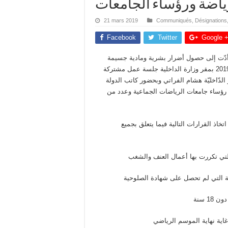
ياضة ورؤساء الجامعات
21 mars 2019
Communiqués
,
Désignations
Facebook
Twitter
Google 
أدّت إلى حصول أضرار بشرية ومادية جسيمة
وأمام خطورة تداعيات هذه الظاهرة، انعقدت مساء يوم 19 مارس 2019 بمقر وزارة الداخلية جلسة عمل مشتركة
دّاخليّة هشام الفراتي وبحضور كاتب الدولة
 رؤساء جامعات الرياضات الجماعية وعدد من
تخاذ القرارات التالية فيما يتعلق بجميع
 التي تكررت بها أعمال العنف والشغب
ية التي لم تحصل على شهادة الصلوحية
1 سنة
غاية نهاية الموسم الرياضي