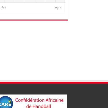
« Fév
Avr »