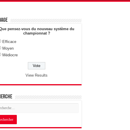
dage
Que pensez-vous du nouveau système du
championnat ?
Efficace
Moyen
Médiocre
View Results
herche