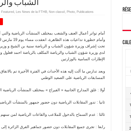
الشباب والر
Rés
,
Featured
,
Les News de la FTHB
,
Non classé
,
Photo
,
Publications
+
أمام تواتر أعمال العنف والشغب بمختلف المنشآت الرياضية والتي 
Cale
تحت إشراف وزيرة شؤون الشباب و الرياضة سنية بن الشيخ و وزير ال
لدى وزيرة شؤون الشباب والرياضة المكلف بالرياضة احمد قعلول و
الإطارات السامية بالوزارتين
وبعد تدارس ما آلت إليه هذه الأحداث في الفترة الأخيرة تم بالاتفاق ا
المسابقات الرياضية على الصعيد الوطني
أولا : غلق المدارج الجانبية « الفيراج » بمختلف المنشآت الرياضية
ثانيا : تدور المقابلات الرياضية دون حضور جمهور بالمنشآت الرياض
ثالثا : عدم السماح بالدخول للملاعب والقاعات الرياضية لمن سنهم دون 8
رابعا : تجرى جميع المقابلات دون حضور جماهير الفرق الزائرة إلى 