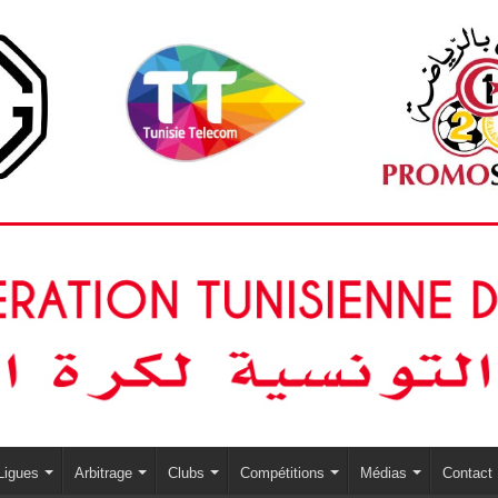
Ligues
Arbitrage
Clubs
Compétitions
Médias
Contact