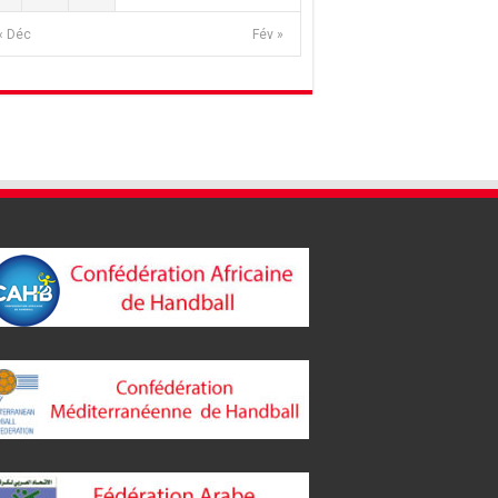
« Déc
Fév »