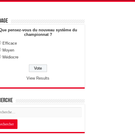
dage
Que pensez-vous du nouveau système du
championnat ?
Efficace
Moyen
Médiocre
View Results
herche