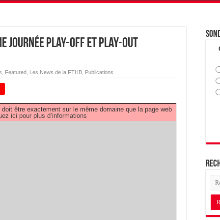
Son
me journée Play-off et play-out
s
,
Featured
,
Les News de la FTHB
,
Publications
+
PDF doit être exactement sur le même domaine que la page web
uez ici pour plus d’informations
Rec