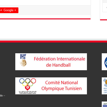
Google +
lle –