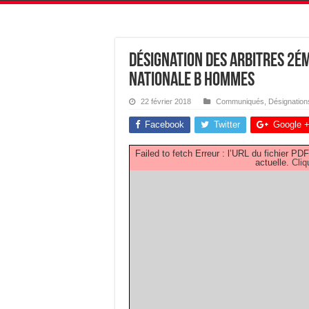
Désignation des Arbitres 2é
Nationale B Hommes
22 février 2018
Communiqués
,
Désignation
Facebook
Twitter
Google 
Failed to fetch Erreur : l’URL du fichier 
actuelle.
Cliq