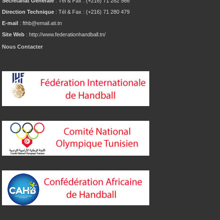
Secrétariat Générale
: Tél & Fax : (+216) 71 282 566
Direction Technique
: Tél & Fax : (+216) 71 280 479
E-mail
: fthb@email.ati.tn
Site Web
: http://www.federationhandball.tn/
Nous Contacter