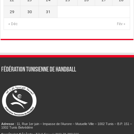
29
30
31
« Déc
Fév »
Fédération tunisienne de Handball
Adresse
: 11, Rue 1er juin – Impasse de l’Aurore – Mutuelle Ville – 1002 Tunis – B.P. 151 –
1002 Tunis Belvédère