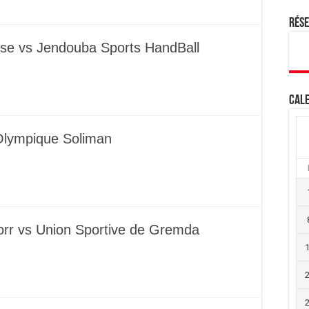
Rés
ise vs Jendouba Sports HandBall
Cale
 Olympique Soliman
orr vs Union Sportive de Gremda