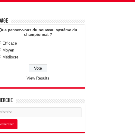
dage
Que pensez-vous du nouveau système du
championnat ?
Efficace
Moyen
Médiocre
View Results
herche