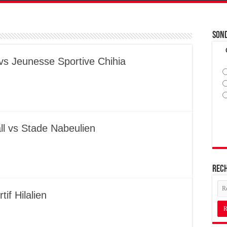
Son
vs Jeunesse Sportive Chihia
l vs Stade Nabeulien
Rec
if Hilalien