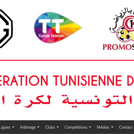
Ligues
Arbitrage
Clubs
Compétitions
Médias
Contact