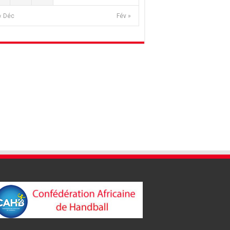
« Déc
Fév »